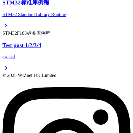
STM32标准库例程
STM32 Standard Library Routine
STM32F103标准库例程
Test post 1/2/3/4
asdasd
© 2025 WIZnet HK Limited.