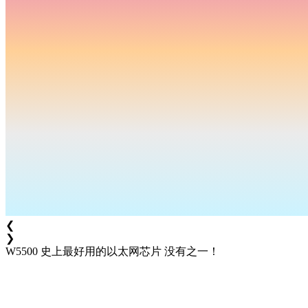
❮
❯
W5500
史上最好用的以太网芯片 没有之一！