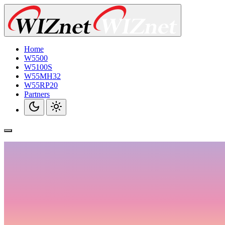
Home
W5500
W5100S
W55MH32
W55RP20
Partners